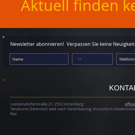
Aktuell finden k
TheBallroom Tanzkurse
TheBal
Newsletter abonnieren!
Verpassen Sie keine Neuigkei
KONTA
Leobersdorferstraße 21, 2552 Hirtenberg
offic
Tanzkurse Österreich weit nach Vereinbarung. Kursorte in Niederöster
Rax